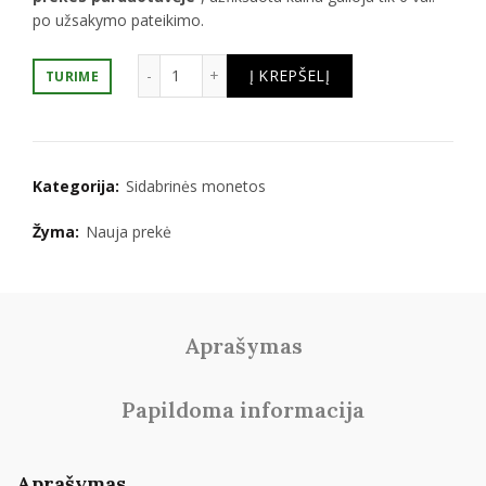
po užsakymo pateikimo.
produkto kiekis: 1 oz. Koala sidabrinė mon
Į KREPŠELĮ
TURIME
Kategorija:
Sidabrinės monetos
Žyma:
Nauja prekė
Aprašymas
Papildoma informacija
Aprašymas