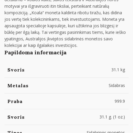
motyvai yra išgraviruoti itin tiksliai, perteikiant natūralią
kompoziciją. „Koala“ moneta kaldinta ribotu tiražu, kas didina
jos vertę tiek kolekcininkams, tiek investuotojams. Moneta yra
apsaugota specialioje kapsulėje, kuri užtikrina jos blizgesį ir
būklę per ilgą laiką. Tai vertingas pasirinkimas tiems, kurie ieško
ypatingos, Australijos įkvėptos sidabrinės monetos savo
kolekcijai ar kaip ilgalaikės investicijos.
Papildoma informacija
Svoris
31.1 kg
Metalas
Sidabras
Praba
999.9
Svoris
31.1 g. (1 oz.)
Tipas
Sidabrinės monetos