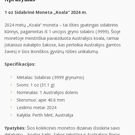
1 oz Sidabrinė Moneta „Koala“ 2024 m.
2024 metų „Koala“ moneta – tai išties ypatingas sidabrinis
kūrinys, pagamintas iš 1 uncijos gryno sidabro (.9999). Šioje
monetoje meistriškai pavaizduota Australijos koala, ramiai
įsitaisiusi eukalipto šakose, kas perteikia Australijos gamtos
žavesį ir šios ikoniškos gyvūnų rūšies unikalumą.
Specifikacijos:
Metalas: Sidabras (.9999 grynumo)
Svoris: 1 oz (31.1 g)
Nominalas: 1 Australijos doleris
Skersmuo: apie 40.6 mm
Leidimo metai: 2024
Kalykla: Perth Mint, Australija
Ypatybės:
Šios kolekcinės monetos dizainas išsiskiria savo
detalumu – koalos kailis, šakos tekstūra ir Australijos floros