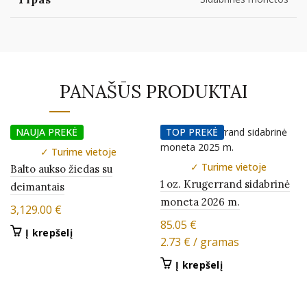
PANAŠŪS PRODUKTAI
NAUJA PREKĖ
TOP PREKĖ
✓ Turime vietoje
✓ Turime vietoje
Balto aukso žiedas su
1 oz. Krugerrand sidabrinė
deimantais
moneta 2026 m.
3,129.00
€
85.05
€
Į krepšelį
2.73
€
/ gramas
Į krepšelį