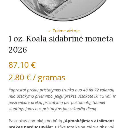
✓ Turime vietoje
1 oz. Koala sidabrinė moneta
2026
87.10
€
2.80
€
/ gramas
Paprastai prekių pristatymas trunka nuo 48 iki 72 valandų
nuo užsakymo priėmimo. Jeigu prekes užsakote iki 15 val. ir
pasirenkate prekių pristatymą per paštomatą, tuomet
siuntinys Jums bus pristatytas jau sekančią dieną.
Pasirinkus apmokėjimo būdą „
Apmokėjimas atsiimant
prekes parduotuvėje
“, užfiksuota kaina galioja tik 6 val.