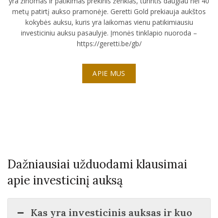
yra žinomas ir patikimas prekinis ženklas, turintis daugiau nei 40
metų patirtį aukso pramonėje. Geretti Gold prekiauja aukštos
kokybės auksu, kuris yra laikomas vienu patikimiausiu
investiciniu auksu pasaulyje. Įmonės tinklapio nuoroda –
https://geretti.be/gb/
APIE MUS
Dažniausiai užduodami klausimai
apie investicinį auksą
Kas yra investicinis auksas ir kuo