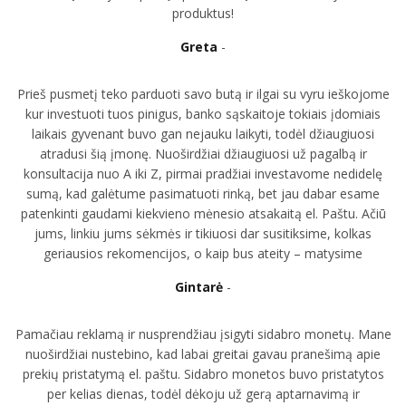
produktus!
Greta
Prieš pusmetį teko parduoti savo butą ir ilgai su vyru ieškojome
kur investuoti tuos pinigus, banko sąskaitoje tokiais įdomiais
laikais gyvenant buvo gan nejauku laikyti, todėl džiaugiuosi
atradusi šią įmonę. Nuoširdžiai džiaugiuosi už pagalbą ir
konsultacija nuo A iki Z, pirmai pradžiai investavome nedidelę
sumą, kad galėtume pasimatuoti rinką, bet jau dabar esame
patenkinti gaudami kiekvieno mėnesio atsakaitą el. Paštu. Ačiū
jums, linkiu jums sėkmės ir tikiuosi dar susitiksime, kolkas
geriausios rekomencijos, o kaip bus ateity – matysime
Gintarė
Pamačiau reklamą ir nusprendžiau įsigyti sidabro monetų. Mane
nuoširdžiai nustebino, kad labai greitai gavau pranešimą apie
prekių pristatymą el. paštu. Sidabro monetos buvo pristatytos
per kelias dienas, todėl dėkoju už gerą aptarnavimą ir