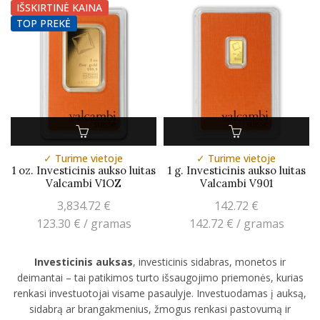
IŠSKIRTINĖ KAINA
TOP PREKĖ
✓ Turime vietoje
✓ Turime vietoje
1 oz. Investicinis aukso luitas
1 g. Investicinis aukso luitas
Valcambi V1OZ
Valcambi V901
3,834.72
€
142.72
€
123.30
€
/ gramas
142.72
€
/ gramas
Investicinis auksas
, investicinis sidabras, monetos ir
deimantai – tai patikimos turto išsaugojimo priemonės, kurias
renkasi investuotojai visame pasaulyje. Investuodamas į auksą,
sidabrą ar brangakmenius, žmogus renkasi pastovumą ir