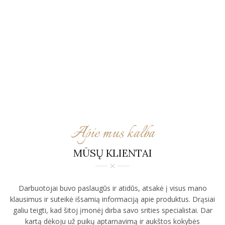
Apie mus kalba
MŪSŲ KLIENTAI
Darbuotojai buvo paslaugūs ir atidūs, atsakė į visus mano
klausimus ir suteikė išsamią informaciją apie produktus. Drąsiai
galiu teigti, kad šitoj įmonėj dirba savo srities specialistai. Dar
kartą dėkoju už puikų aptarnavimą ir aukštos kokybės