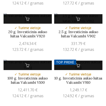
124.12
€
/ gramas
127.72
€
/ gramas
✓ Turime vietoje
✓ Turime vietoje
20 g. Investicinis aukso
2.5 g. Investicinis aukso
luitas Valcambi V920
luitas Valcambi V902
2,474.34
€
331.79
€
123.72
€
/ gramas
132.72
€
/ gramas
TOP PREKĖ
✓ Turime vietoje
✓ Turime vietoje
100 g. Investicinis aukso
10 g. Investicinis aukso luitas
luitas Valcambi V100
Valcambi V910
12,411.70
€
1,249.17
€
124.12
€
/ gramas
124.92
€
/ gramas