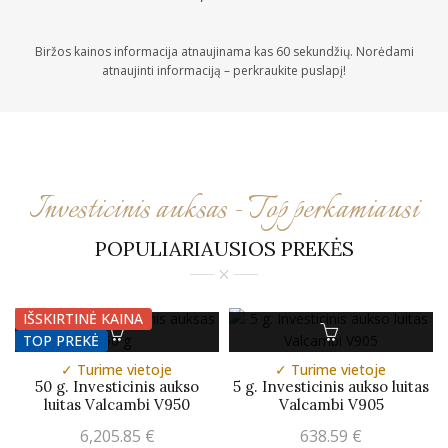
Biržos kainos informacija atnaujinama kas 60 sekundžių. Norėdami
atnaujinti informaciją – perkraukite puslapį!
Investicinis auksas - Top perkamiausi
POPULIARIAUSIOS PREKĖS
IŠSKIRTINĖ KAINA
TOP PREKĖ
✓ Turime vietoje
✓ Turime vietoje
50 g. Investicinis aukso
5 g. Investicinis aukso luitas
luitas Valcambi V950
Valcambi V905
6,205.85
€
638.59
€