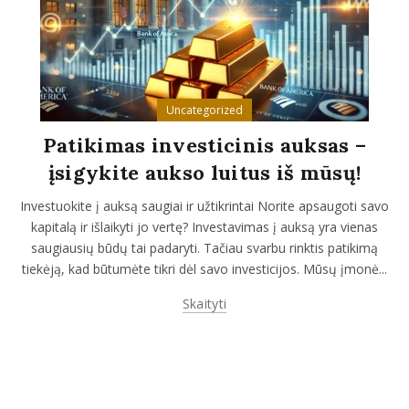
Uncategorized
Patikimas investicinis auksas –
įsigykite aukso luitus iš mūsų!
Investuokite į auksą saugiai ir užtikrintai Norite apsaugoti savo
kapitalą ir išlaikyti jo vertę? Investavimas į auksą yra vienas
saugiausių būdų tai padaryti. Tačiau svarbu rinktis patikimą
tiekėją, kad būtumėte tikri dėl savo investicijos. Mūsų įmonė...
Skaityti