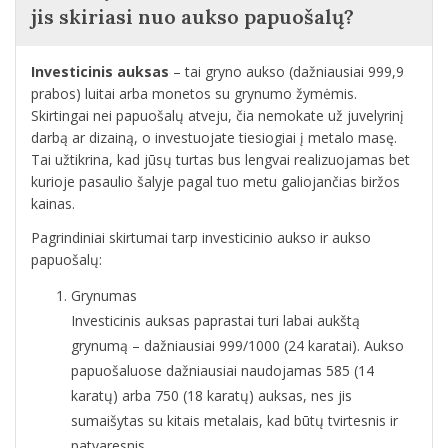
jis skiriasi nuo aukso papuošalų?
Investicinis auksas
– tai gryno aukso (dažniausiai 999,9
prabos) luitai arba monetos su grynumo žymėmis.
Skirtingai nei papuošalų atveju, čia nemokate už juvelyrinį
darbą ar dizainą, o investuojate tiesiogiai į metalo masę.
Tai užtikrina, kad jūsų turtas bus lengvai realizuojamas bet
kurioje pasaulio šalyje pagal tuo metu galiojančias biržos
kainas.
Pagrindiniai skirtumai tarp investicinio aukso ir aukso
papuošalų:
Grynumas
Investicinis auksas paprastai turi labai aukštą
grynumą – dažniausiai 999/1000 (24 karatai). Aukso
papuošaluose dažniausiai naudojamas 585 (14
karatų) arba 750 (18 karatų) auksas, nes jis
sumaišytas su kitais metalais, kad būtų tvirtesnis ir
patvaresnis.