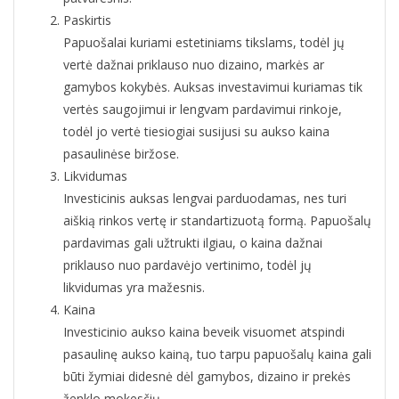
Paskirtis
Papuošalai kuriami estetiniams tikslams, todėl jų
vertė dažnai priklauso nuo dizaino, markės ar
gamybos kokybės. Auksas investavimui kuriamas tik
vertės saugojimui ir lengvam pardavimui rinkoje,
todėl jo vertė tiesiogiai susijusi su aukso kaina
pasaulinėse biržose.
Likvidumas
Investicinis auksas lengvai parduodamas, nes turi
aiškią rinkos vertę ir standartizuotą formą. Papuošalų
pardavimas gali užtrukti ilgiau, o kaina dažnai
priklauso nuo pardavėjo vertinimo, todėl jų
likvidumas yra mažesnis.
Kaina
Investicinio aukso kaina beveik visuomet atspindi
pasaulinę aukso kainą, tuo tarpu papuošalų kaina gali
būti žymiai didesnė dėl gamybos, dizaino ir prekės
ženklo mokesčių.