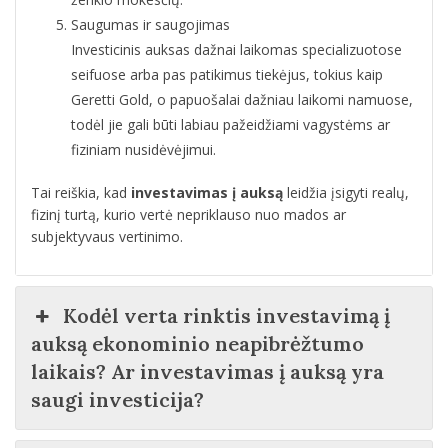
Saugumas ir saugojimas
Investicinis auksas dažnai laikomas specializuotose
seifuose arba pas patikimus tiekėjus, tokius kaip
Geretti Gold, o papuošalai dažniau laikomi namuose,
todėl jie gali būti labiau pažeidžiami vagystėms ar
fiziniam nusidėvėjimui.
Tai reiškia, kad
investavimas į auksą
leidžia įsigyti realų,
fizinį turtą, kurio vertė nepriklauso nuo mados ar
subjektyvaus vertinimo.
Kodėl verta rinktis investavimą į
auksą ekonominio neapibrėžtumo
laikais? Ar investavimas į auksą yra
saugi investicija?