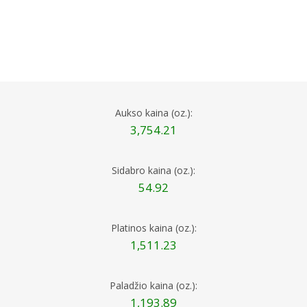
Aukso kaina (oz.):
3,754.21
Sidabro kaina (oz.):
54.92
Platinos kaina (oz.):
1,511.23
Paladžio kaina (oz.):
1,193.89