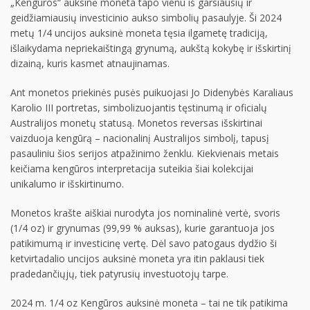
„Kengūros“ auksinė moneta tapo vienu iš garsiausių ir
geidžiamiausių investicinio aukso simbolių pasaulyje. Ši 2024
metų 1/4 uncijos auksinė moneta tęsia ilgametę tradiciją,
išlaikydama nepriekaištingą grynumą, aukštą kokybę ir išskirtinį
dizainą, kuris kasmet atnaujinamas.
Ant monetos priekinės pusės puikuojasi Jo Didenybės Karaliaus
Karolio III portretas, simbolizuojantis tęstinumą ir oficialų
Australijos monetų statusą. Monetos reversas išskirtinai
vaizduoja kengūrą – nacionalinį Australijos simbolį, tapusį
pasauliniu šios serijos atpažinimo ženklu. Kiekvienais metais
keičiama kengūros interpretacija suteikia šiai kolekcijai
unikalumo ir išskirtinumo.
Monetos krašte aiškiai nurodyta jos nominalinė vertė, svoris
(1/4 oz) ir grynumas (99,99 % auksas), kurie garantuoja jos
patikimumą ir investicinę vertę. Dėl savo patogaus dydžio ši
ketvirtadalio uncijos auksinė moneta yra itin paklausi tiek
pradedančiųjų, tiek patyrusių investuotojų tarpe.
2024 m. 1/4 oz Kengūros auksinė moneta – tai ne tik patikima