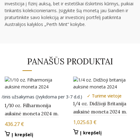
investicija į fizinį auksą, bet ir estetiškai išskirtinis kūrinys, puikiai
tinkantis kolekcionieriams. Įsigykite šią monetą jau šiandien ir
praturtinkite savo kolekciją ar investicinį portfelį patikrinta
Australijos kalyklos „Perth Mint“ kokybe.
PANAŠŪS PRODUKTAI
✓ Turime vietoje
stinis užsakymas (Įvykdoma per 3-7 d.d.)
1/4 oz. Didžioji Britanija
1/10 oz. Filharmonija
auksinė moneta 2024 m.
auksinė moneta 2024 m.
1,025.63
€
436.27
€
Į krepšelį
Į krepšelį