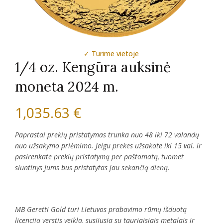
✓ Turime vietoje
1/4 oz. Kengūra auksinė
moneta 2024 m.
1,035.63
€
Paprastai prekių pristatymas trunka nuo 48 iki 72 valandų
nuo užsakymo priėmimo. Jeigu prekes užsakote iki 15 val. ir
pasirenkate prekių pristatymą per paštomatą, tuomet
siuntinys Jums bus pristatytas jau sekančią dieną.
MB Geretti Gold turi Lietuvos prabavimo rūmų išduotą
licenciją verstis veikla, susijusia su tauriaisiais metalais ir