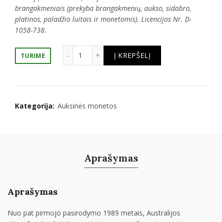
brangakmeniais (prekyba
brangakmenių,
aukso, sidabro,
platinos, palad
žio luitais ir monetomis
). Licencijos Nr. D-
1058-738.
produkto kiekis: 1/4 oz. Kengūra auksinė 
Į KREPŠELĮ
TURIME
Kategorija:
Auksinės monetos
Aprašymas
Aprašymas
Nuo pat pirmojo pasirodymo 1989 metais, Australijos