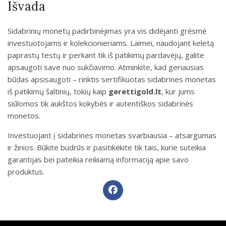
Išvada
Sidabrinių monetų padirbinėjimas yra vis didėjanti grėsmė
investuotojams ir kolekcionieriams. Laimei, naudojant keletą
paprastų testų ir perkant tik iš patikimų pardavėjų, galite
apsaugoti save nuo sukčiavimo. Atminkite, kad geriausias
būdas apsisaugoti – rinktis sertifikuotas sidabrines monetas
iš patikimų šaltinių, tokių kaip
gerettigold.lt
, kur jums
siūlomos tik aukštos kokybės ir autentiškos sidabrinės
monetos.
Investuojant į sidabrines monetas svarbiausia – atsargumas
ir žinios. Būkite budrūs ir pasitikėkite tik tais, kurie suteikia
garantijas bei pateikia reikiamą informaciją apie savo
produktus.