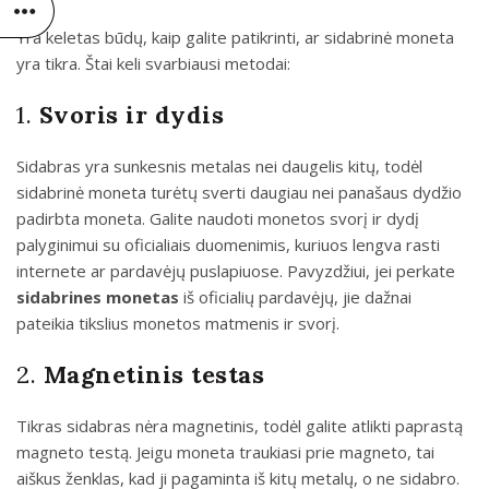
Yra keletas būdų, kaip galite patikrinti, ar sidabrinė moneta
yra tikra. Štai keli svarbiausi metodai:
1.
Svoris ir dydis
Sidabras yra sunkesnis metalas nei daugelis kitų, todėl
sidabrinė moneta turėtų sverti daugiau nei panašaus dydžio
padirbta moneta. Galite naudoti monetos svorį ir dydį
palyginimui su oficialiais duomenimis, kuriuos lengva rasti
internete ar pardavėjų puslapiuose. Pavyzdžiui, jei perkate
sidabrines monetas
iš oficialių pardavėjų, jie dažnai
pateikia tikslius monetos matmenis ir svorį.
2.
Magnetinis testas
Tikras sidabras nėra magnetinis, todėl galite atlikti paprastą
magneto testą. Jeigu moneta traukiasi prie magneto, tai
aiškus ženklas, kad ji pagaminta iš kitų metalų, o ne sidabro.