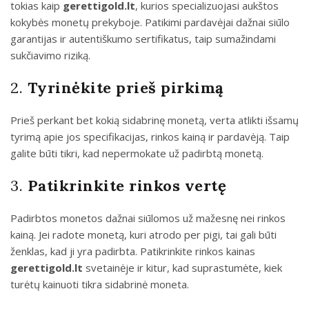
tokias kaip
gerettigold.lt
, kurios specializuojasi aukštos
kokybės monetų prekyboje. Patikimi pardavėjai dažnai siūlo
garantijas ir autentiškumo sertifikatus, taip sumažindami
sukčiavimo riziką.
2.
Tyrinėkite prieš pirkimą
Prieš perkant bet kokią sidabrinę monetą, verta atlikti išsamų
tyrimą apie jos specifikacijas, rinkos kainą ir pardavėją. Taip
galite būti tikri, kad nepermokate už padirbtą monetą.
3.
Patikrinkite rinkos vertę
Padirbtos monetos dažnai siūlomos už mažesnę nei rinkos
kainą. Jei radote monetą, kuri atrodo per pigi, tai gali būti
ženklas, kad ji yra padirbta. Patikrinkite rinkos kainas
gerettigold.lt
svetainėje ir kitur, kad suprastumėte, kiek
turėtų kainuoti tikra sidabrinė moneta.