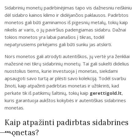
Sidabrinių monetų padirbinėjimas tapo vis dažnesniu reiškiniu
dėl sidabro kainos kilimo ir didėjančios paklausos. Padirbtos
monetos gali būti gaminamos iš pigesnių metalų, tokių kaip
nikelis ar varis, o jų paviršius padengiamas sidabru. Dažnai
tokios monetos yra labai panašios į tikras, todėl
nepatyrusiems pirkėjams gali būti sunku jas atskirti.
Nors monetos gali atrodyti autentiškos, jų vertė yra ženkliai
mažesnė nei tikrų sidabrinių monetų. Tai gali sukelti didelius
nuostolius tiems, kurie investuoja į monetas, siekdami
apsaugoti savo turtą ar plėsti savo kolekciją. Todėl svarbu
žinoti, kaip atpažinti padirbtas monetas ir užtikrinti, kad
perkate tik iš patikimų šaltinių, tokių kaip
gerettigold.lt
,
kuris garantuoja aukštos kokybės ir autentiškas sidabrines
monetas.
Kaip atpažinti padirbtas sidabrines
monetas?