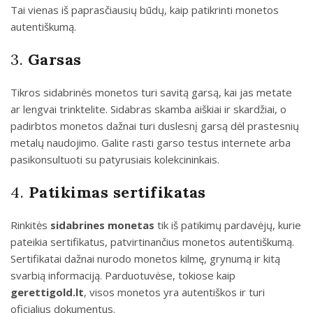
Tai vienas iš paprasčiausių būdų, kaip patikrinti monetos
autentiškumą.
3.
Garsas
Tikros sidabrinės monetos turi savitą garsą, kai jas metate
ar lengvai trinktelite. Sidabras skamba aiškiai ir skardžiai, o
padirbtos monetos dažnai turi duslesnį garsą dėl prastesnių
metalų naudojimo. Galite rasti garso testus internete arba
pasikonsultuoti su patyrusiais kolekcininkais.
4.
Patikimas sertifikatas
Rinkitės
sidabrines monetas
tik iš patikimų pardavėjų, kurie
pateikia sertifikatus, patvirtinančius monetos autentiškumą.
Sertifikatai dažnai nurodo monetos kilmę, grynumą ir kitą
svarbią informaciją. Parduotuvėse, tokiose kaip
gerettigold.lt
, visos monetos yra autentiškos ir turi
oficialius dokumentus.