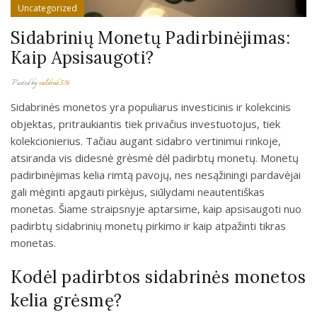
Uncategorized
Sidabrinių Monetų Padirbinėjimas:
Kaip Apsisaugoti?
Posted by
valdrok576
Sidabrinės monetos yra populiarus investicinis ir kolekcinis
objektas, pritraukiantis tiek privačius investuotojus, tiek
kolekcionierius. Tačiau augant sidabro vertinimui rinkoje,
atsiranda vis didesnė grėsmė dėl padirbtų monetų. Monetų
padirbinėjimas kelia rimtą pavojų, nes nesąžiningi pardavėjai
gali mėginti apgauti pirkėjus, siūlydami neautentiškas
monetas. Šiame straipsnyje aptarsime, kaip apsisaugoti nuo
padirbtų sidabrinių monetų pirkimo ir kaip atpažinti tikras
monetas.
Kodėl padirbtos sidabrinės monetos
kelia grėsmę?