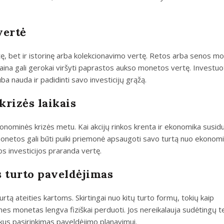
vertė
tę, bet ir istorinę arba kolekcionavimo vertę. Retos arba senos m
 kaina gali gerokai viršyti paprastos aukso monetos vertę. Investuot
ba nauda ir padidinti savo investicijų grąžą.
krizės laikais
onominės krizės metu. Kai akcijų rinkos krenta ir ekonomika susidu
 monetos gali būti puiki priemonė apsaugoti savo turtą nuo ekonom
tos investicijos praranda vertę.
 turto paveldėjimas
tą ateities kartoms. Skirtingai nuo kitų turto formų, tokių kaip
ines monetas lengva fiziškai perduoti. Jos nereikalauja sudėtingų te
ikus pasirinkimas paveldėjimo planavimui.