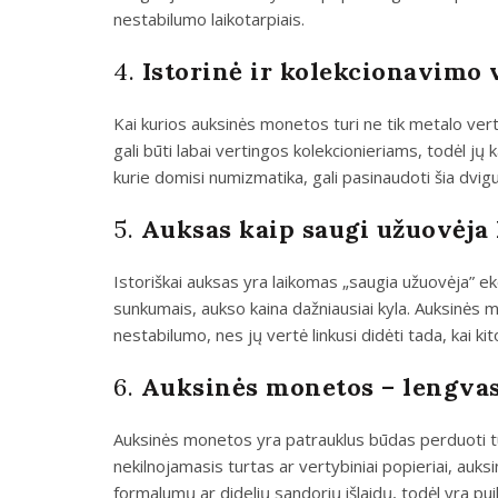
nestabilumo laikotarpiais.
4.
Istorinė ir kolekcionavimo 
Kai kurios auksinės monetos turi ne tik metalo ver
gali būti labai vertingos kolekcionieriams, todėl jų
kurie domisi numizmatika, gali pasinaudoti šia dvigu
5.
Auksas kaip saugi užuovėja 
Istoriškai auksas yra laikomas „saugia užuovėja” ek
sunkumais, aukso kaina dažniausiai kyla. Auksinės
nestabilumo, nes jų vertė linkusi didėti tada, kai ki
6.
Auksinės monetos – lengvas
Auksinės monetos yra patrauklus būdas perduoti tur
nekilnojamasis turtas ar vertybiniai popieriai, auks
formalumų ar didelių sandorių išlaidų, todėl yra pu