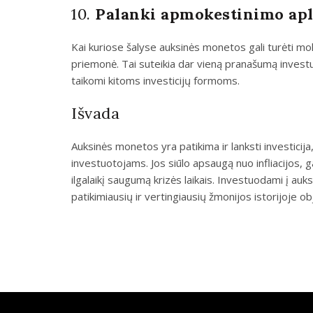
10.
Palanki apmokestinimo ap
Kai kuriose šalyse auksinės monetos gali turėti mo
priemonė. Tai suteikia dar vieną pranašumą investuo
taikomi kitoms investicijų formoms.
Išvada
Auksinės monetos yra patikima ir lanksti investicij
investuotojams. Jos siūlo apsaugą nuo infliacijos, ga
ilgalaikį saugumą krizės laikais. Investuodami į au
patikimiausių ir vertingiausių žmonijos istorijoje ob