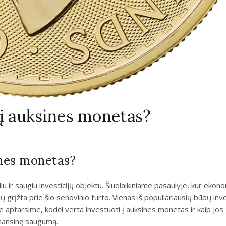
 į auksines monetas?
ines monetas?
 ir saugiu investicijų objektu. Šiuolaikiniame pasaulyje, kur ekon
ų grįžta prie šio senovinio turto. Vienas iš populiariausių būdų inve
 aptarsime, kodėl verta investuoti į auksines monetas ir kaip jos 
finansinę saugumą.