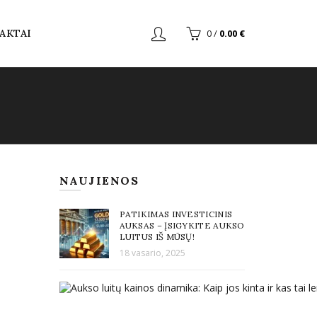
AKTAI
0
/
0.00
€
NAUJIENOS
PATIKIMAS INVESTICINIS
AUKSAS – ĮSIGYKITE AUKSO
LUITUS IŠ MŪSŲ!
18 vasario, 2025