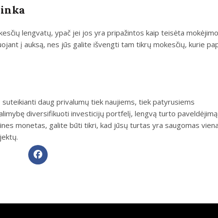
linka
kesčių lengvatų, ypač jei jos yra pripažintos kaip teisėta mokėjim
jant į auksą, nes jūs galite išvengti tam tikrų mokesčių, kurie pa
a, suteikianti daug privalumų tiek naujiems, tiek patyrusiems
limybę diversifikuoti investicijų portfelį, lengvą turto paveldėjimą 
ksines monetas, galite būti tikri, kad jūsų turtas yra saugomas vien
jektų.