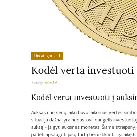
Uncategorized
Kodėl verta investuoti
Posted by
valdrok576
Kodėl verta investuoti į auks
Auksas nuo senų laikų buvo laikomas vertės simboliu
situacija dažnai yra nepastovi, daugelis investuotoj
auksą – įsigyti auksines monetas. Šiame straipsnyje
padėti apsaugoti jūsų turtą bei užtikrinti ilgalaikę 