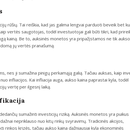
s
ijų rūšių. Tai reiškia, kad jas galima lengvai parduoti beveik bet ku
aip vertės saugotojas, todėl investuotojai gali būti tikri, kad prire
eisingą kainą. Be to, auksinės monetos yra pripažįstamos ne tik aukso
apildomą jų vertės pranašumą.
ms, nes ji sumažina pinigų perkamąją galią. Tačiau auksas, kaip inve
uo infliacijos. Kai infliacija auga, aukso kaina paprastai kyla, todėl
jų vertę per ilgesnį laiką.
fikacija
padedančių sumažinti investicijų riziką. Auksinės monetos yra puiku
ė dažnai nepriklauso nuo kitų rinkų svyravimų. Tradicinės akcijos,
veikti rinkos krizės, tačiau aukso kaina dažniausiai kyla ekonominės