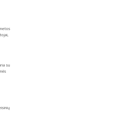
onetos
ojai,
ria su
inės
isinių