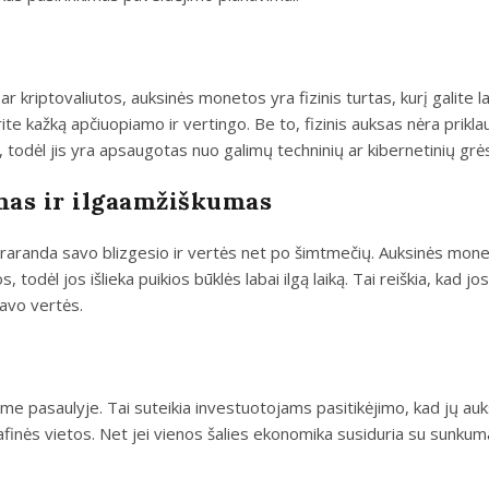
s ar kriptovaliutos, auksinės monetos yra fizinis turtas, kurį galite la
ite kažką apčiuopiamo ir vertingo. Be to, fizinis auksas nėra prik
 todėl jis yra apsaugotas nuo galimų techninių ar kibernetinių grė
as ir ilgaamžiškumas
epraranda savo blizgesio ir vertės net po šimtmečių. Auksinės mon
todėl jos išlieka puikios būklės labai ilgą laiką. Tai reiškia, kad jos
avo vertės.
ame pasaulyje. Tai suteikia investuotojams pasitikėjimo, kad jų au
nės vietos. Net jei vienos šalies ekonomika susiduria su sunkuma