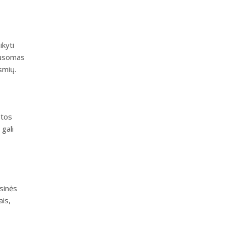
ikyti
lausomas
smių.
etos
 gali
ksinės
is,