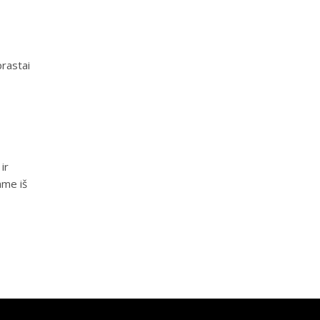
o
prastai
ir
ame iš