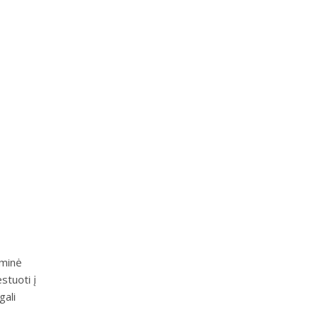
ominė
stuoti į
gali