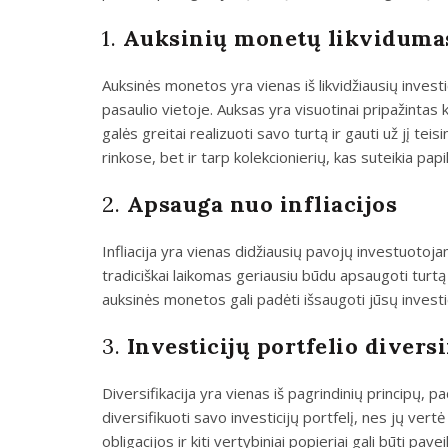
1.
Auksinių monetų likviduma
Auksinės monetos yra vienas iš likvidžiausių investic
pasaulio vietoje. Auksas yra visuotinai pripažintas k
galės greitai realizuoti savo turtą ir gauti už jį t
rinkose, bet ir tarp kolekcionierių, kas suteikia p
2.
Apsauga nuo infliacijos
Infliacija yra vienas didžiausių pavojų investuotoja
tradiciškai laikomas geriausiu būdu apsaugoti turtą n
auksinės monetos gali padėti išsaugoti jūsų investici
3.
Investicijų portfelio diversi
Diversifikacija yra vienas iš pagrindinių principų, 
diversifikuoti savo investicijų portfelį, nes jų vert
obligacijos ir kiti vertybiniai popieriai gali būti pa