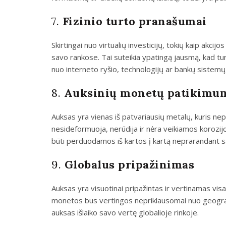
7.
Fizinio turto pranašumai
Skirtingai nuo virtualių investicijų, tokių kaip akcijo
savo rankose. Tai suteikia ypatingą jausmą, kad tur
nuo interneto ryšio, technologijų ar bankų sistemų,
8.
Auksinių monetų patikimum
Auksas yra vienas iš patvariausių metalų, kuris n
nesideformuoja, nerūdija ir nėra veikiamos korozijos, 
būti perduodamos iš kartos į kartą neprarandant s
9.
Globalus pripažinimas
Auksas yra visuotinai pripažintas ir vertinamas vis
monetos bus vertingos nepriklausomai nuo geografi
auksas išlaiko savo vertę globalioje rinkoje.