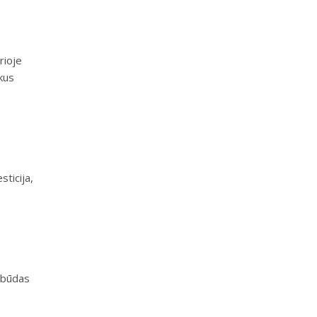
rioje
ikus
sticija,
s būdas